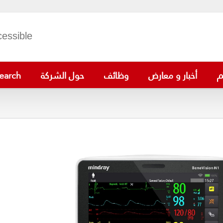
cessible
م
أخبار و معارض
وظائف
حول الشركة
earch
VS-900
BeneVision N1
ePM 15/12/10
BeneVis
VS-600
iMEC 15
BeneVision 
PM-60
uMEC 12