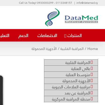
Ski
Call Us Today! 0933000299 - 0113348157
|
info@datamed.sy
t
conten
المنتجات
الاختصاصات
الدعم
التعلي
Home
/
المراقبة القلبية
/
الأجهزة المحمولة
المراقبة القلبية
ion N22/N19
عالي العناية
N17/N15/N12
متوسط العناية
الأجهزة المحمولة
مراقبة العلامات الحيوية
المراقبة عن بعد
محطة المراقبة المركزية
.