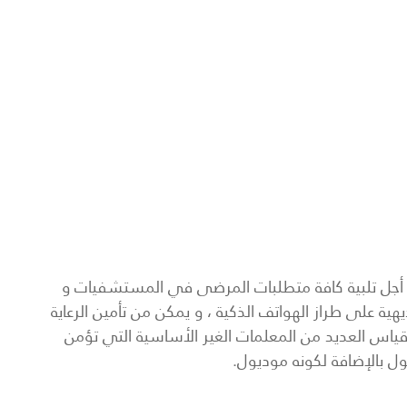
 ليكون الحل الأمثل من أجل تلبية كافة متطلبات المرضى في المستشفيات و
سلسلة BeneVision N ويتميز BeneVision N1 بشاشة بديهية على طراز الهواتف الذكية ، و يمكن من تأمين الرعاية
ى قياس العديد من المعلمات الغير الأساسية التي تؤمن
ول بالإضافة لكونه موديول.