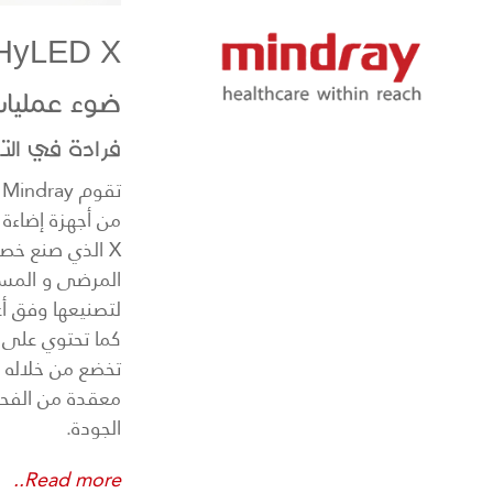
HyLED X
About Mindray
ضوء عمليا
فرادة في ال
ت
X الذي صنع خصيص
المرضى و المست
لتصنيعها وفق أع
كما تحتوي على م
تخضع من خلاله ج
معقدة من الفحص 
الجودة.
Read more..