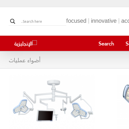
focused | innovative | ac
Search
S
أضواء عمليات
BeneVision TM80