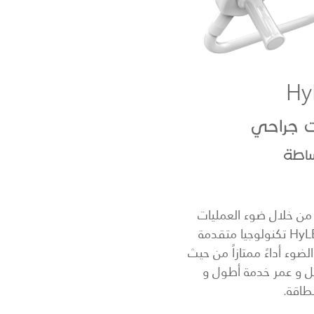
Hy
ت جراحي
ساطة
قدم Mindray من خلال ضوء العمليات
الجراحي HyLED200 تكنولوجيا متقدمة
ضوء أداءً ممتازاً من حيث
 و عمر خدمة أطول و
طاقة.