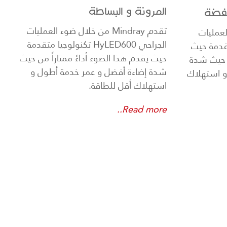
المرونة و البساطة
خفضة
تقدم Mindray من خلال ضوء العمليات
وء العمليات
الجراحي HyLED600 تكنولوجيا متقدمة
وجيا متقدمة حيث
حيث يقدم هذا الضوء أداءً ممتازاً من حيث
ن حيث شدة
شدة إضاءة أفضل و عمر خدمة أطول و
و استهلاك
استهلاك أقل للطاقة.
Read more..