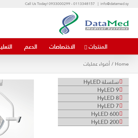
Ski
Call Us Today! 0933000299 - 0113348157
|
info@datamed.sy
t
conten
المنتجات
الاختصاصات
الدعم
التعلي
Home
/
أضواء عمليات
سلسلة HyLED
ion N22/N19
HyLED 9
N17/N15/N12
HyLED 8
HyLED 7
HyLED 600
HyLED 200