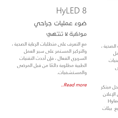
HyLED 8
ضوء عمليات جراحي
مواكبة لا تنتهي
مع التعرف على متطلبات الرعاية الصحية ،
الصحية ،
والتركيز المستمر على سير العمل
مل
السريري الفعال ، فإن أحدث التقنيات
نيات
الطبية مطلوبة دائمًا من قبل المرضى
ى
والمستشفيات.
Read more..
تخصيص من قبل Mindray حل مبتكر
الإعلان
Hyled 9 Se
ع بيئات