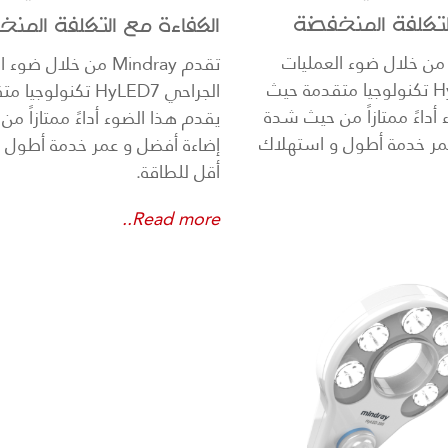
لتكلفة المنخفضة
الكفاءة مع التكلفة المن
قدم Mindray من خلال ضوء العمليات
تقدم Mindray من خلال ض
الجراحي HyLED7 تكنولوجيا متقدمة حيث
الجراحي HyLED7 تكنول
أداءً ممتازاً من حيث شدة
يقدم هذا الضوء أداءً ممتازاً م
مر خدمة أطول و استهلاك
إضاءة أفضل و عمر خدمة أطول 
أقل للطاقة.
Read more..