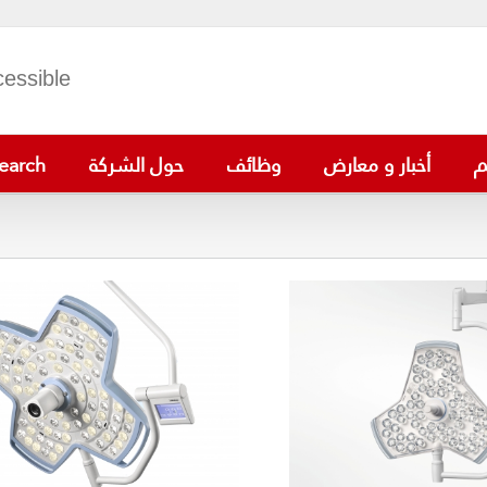
cessible
م
أخبار و معارض
وظائف
حول الشركة
earch
VS-900
BeneVision N1
ePM 15/12/10
BeneVis
VS-600
iMEC 15
BeneVision 
PM-60
uMEC 12