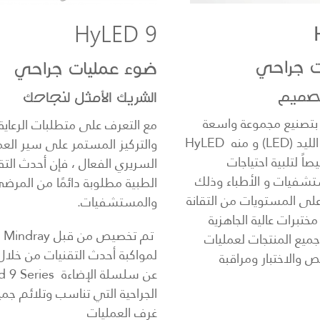
HyLED 9
ت جراحي
ضوء عمليات جراحي
تصميم
الشريك الأمثل لنجاحك
قوم Mindray بتصنيع مجموعة واسعة
مع التعرف على متطلبات الرعاية 
من أجهزة إضاءة الليد (LED) و منه HyLED
والتركيز المستمر على سير الع
اً لتلبية احتياجات
السريري الفعال ، فإن أحدث التق
شفيات و الأطباء وذلك
الطبية مطلوبة دائمًا من المرض
لى المستويات من التقانة
والمستشفيات.
ختبرات عالية الجاهزية
تم 
ميع المنتجات لعمليات
لمواكبة أحدث التقنيات من خلال 
والاختبار ومراقبة
عن سلسلة الإضاءة ries
الجراحية التي تناسب وتلائم جمي
غرف العمليات